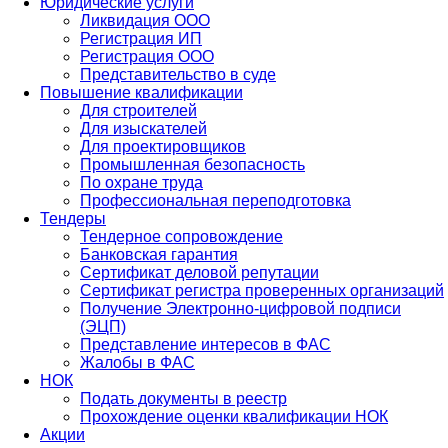
Юридические услуги
Ликвидация ООО
Регистрация ИП
Регистрация ООО
Представительство в суде
Повышение квалификации
Для строителей
Для изыскателей
Для проектировщиков
Промышленная безопасность
По охране труда
Профессиональная переподготовка
Тендеры
Тендерное сопровождение
Банковская гарантия
Сертификат деловой репутации
Сертификат регистра проверенных организаций
Получение Электронно-цифровой подписи
(ЭЦП)
Представление интересов в ФАС
Жалобы в ФАС
НОК
Подать документы в реестр
Прохождение оценки квалификации НОК
Акции