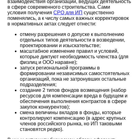
взаимодействия организаций, ведущих деятельность
в сфере современного строительства. Сами
условия получения
СРО для ИП
существенно
поменялись, а к числу самых важных корректировок
в нормативных актах следует отнести:
отмену разрешения о допуске к выполнению
отдельных типов деятельности в возведении,
проектировании и изыскательстве;
масштабное изменение правил и условий,
которые диктуют необходимость членства (для
физлиц и ООО наравне);
запуск региональной программы в
формировании независимых самостоятельных
организаций, пока не затронувших остальные
подразделения;
создание 2 типов фондов возмещения (набор
ресурсов для компенсации вреда в будущем и
обеспечения выполнения контрактов в сфере
закупок конкурентов);
смена величины вкладов в фонды, которые
контролируют компенсацию (в адрес крупных
членов российского рынка, но ИП таковыми
становятся редко).