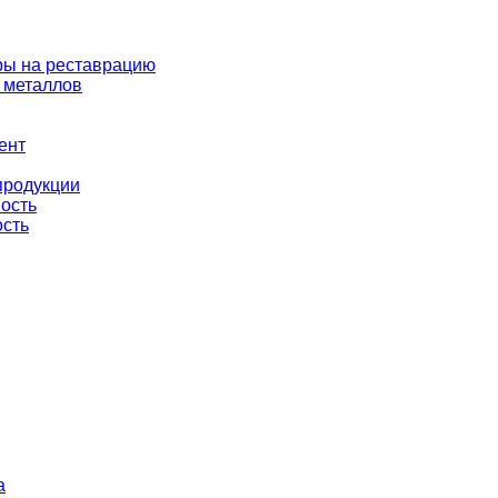
ры на реставрацию
 металлов
ент
продукции
ность
ость
а