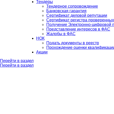
Тендеры
Тендерное сопровождение
Банковская гарантия
Сертификат деловой репутации
Сертификат регистра проверенных
Получение Электронно-цифровой 
Представление интересов в ФАС
Жалобы в ФАС
НОК
Подать документы в реестр
Прохождение оценки квалификаци
Акции
Перейти в раздел
Перейти в раздел