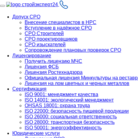
Допуск СРО
Внесение специалистов в НРС
Вступление в надёжное СРО
СРО Строителей
СРО проектировщиков
СРО изыскателей
Сопровождение плановых проверок СРО
Лицензирование
Получить лицензию МЧС
Лицензия ФСБ
Лицензия Ростехнадзора
Официальная лицензия Минкультуры на рестав
Лицензия на лом цветных и черных металлов
Сертификация
ISO 9001: менеджмент качества
ISO 14001: экологический менеджмент
OHSAS 18001: охрана труда
ISO 22000: безопасность пищевой продукции
ISO 26000: социальная ответственность
ISO 28000: транспортная безопасность
ISO 50001: энергоэффективность
Юридические услуги