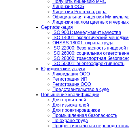
Получить лицензию МЧС
Лицензия ФСБ
Лицензия Ростехнадзора
Официальная лицензия Минкульту
Лицензия на лом цветных и черных
Сертификация
ISO 9001: менеджмент качества
ISO 14001: экологический менеджм
OHSAS 18001: охрана труда
ISO 22000: безопасность пищевой 
ISO 26000: социальная ответствен
ISO 28000: транспортная безопасн
ISO 50001: энергоэффективность
Юридические услуги
Ликвидация ООО
Регистрация ИП
Регистрация ООО
Представительство в суде
Повышение квалификации
Для строителей
Для изыскателей
Для проектировщиков
Промышленная безопасность
По охране труда
Профессиональная переподготовк