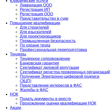
Юридические услуги
Ликвидация ООО
Регистрация ИП
Регистрация ООО
Представительство в суде
Повышение квалификации
Для строителей
Для изыскателей
Для проектировщиков
Промышленная безопасность
По охране труда
Профессиональная переподготовка
Тендеры
Тендерное сопровождение
Банковская гарантия
Сертификат деловой репутации
Сертификат регистра проверенных организаций
Получение Электронно-цифровой подписи
(ЭЦП)
Представление интересов в ФАС
Жалобы в ФАС
НОК
Подать документы в реестр
Прохождение оценки квалификации НОК
Акции