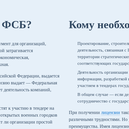
я ФСБ?
Кому необх
мент для организаций,
Проектирование, строител
деятельность, связанная с 
ой затрагивается
территории стратегически
экономическая,
соответствующих государс
кная.
Деятельность организации
сийской Федерации, выдается
информации, разработкой 
цензию выдает — Федеральная
участием в тендерах госуд
ет деятельность компаний,
В общем случае — если де
сотрудничество с государ
ят к участию в тендере на
При получении
лицензии
тако
и открытых военных городков
различными трудностями. Но
т ли организации простой
преимущества. Имея лицензию