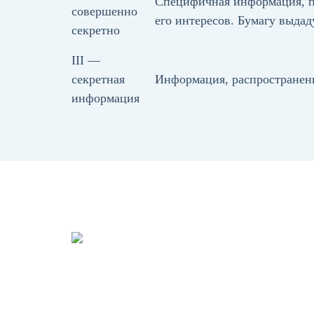
Специфичная информация, пр
совершенно
его интересов. Бумагу выда
секретно
III —
секретная
Информация, распространен
информация