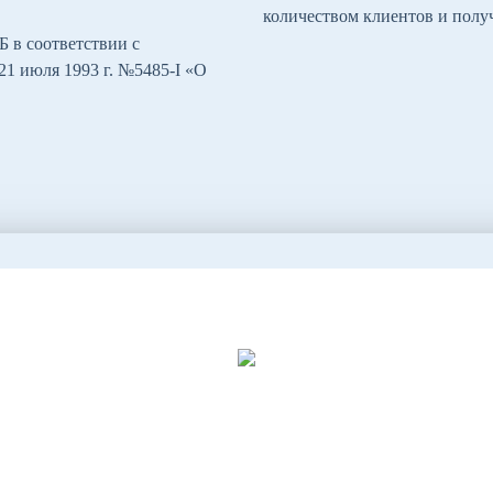
количеством клиентов и полу
 в соответствии с
1 июля 1993 г. №5485-I «O
Адель Ахметзянов
ращение директора на тему лицензирования в Мос