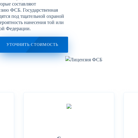
торые составляют
нзию ФСБ. Государственная
дятся под тщательной охраной
вероятность нанесения той или
кой Федерации.
УТОЧНИТЬ СТОИМОСТЬ