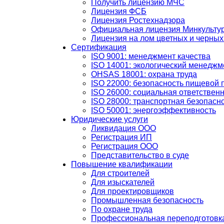
Получить лицензию МЧС
Лицензия ФСБ
Лицензия Ростехнадзора
Официальная лицензия Минкульту
Лицензия на лом цветных и черных
Сертификация
ISO 9001: менеджмент качества
ISO 14001: экологический менеджм
OHSAS 18001: охрана труда
ISO 22000: безопасность пищевой 
ISO 26000: социальная ответствен
ISO 28000: транспортная безопасн
ISO 50001: энергоэффективность
Юридические услуги
Ликвидация ООО
Регистрация ИП
Регистрация ООО
Представительство в суде
Повышение квалификации
Для строителей
Для изыскателей
Для проектировщиков
Промышленная безопасность
По охране труда
Профессиональная переподготовк