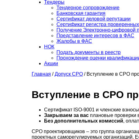
Тендеры
Тендерное сопровождение
Банковская гарантия
Сертификат деловой репутации
Сертификат регистра проверенных
Получение Электронно-цифровой 
Представление интересов в ФАС
Жалобы в ФАС
НОК
Подать документы в реестр
Прохождение оценки квалификаци
Акции
Главная
/
Допуск СРО
/
Вступление в СРО пр
Вступление в СРО п
Сертификат ISO-9001 и членские взносы
Закрываем за вас
плановые проверки в
Без дополнительных комиссий
, опла
СРО проектировщиков – это группа организац
проектных саморегулируемых организаций. Ес