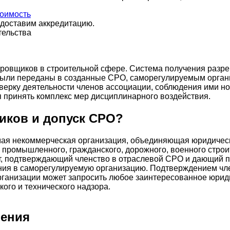
тоимость
едоставим аккредитацию.
тельства
ировщиков в строительной сфере. Система получения разр
были переданы в созданные СРО, саморегулируемым орган
верку деятельности членов ассоциации, соблюдения ими н
 принять комплекс мер дисциплинарного воздействия.
иков и допуск СРО?
я некоммерческая организация, объединяющая юридически
промышленного, гражданского, дорожного, военного строи
, подтверждающий членство в отраслевой СРО и дающий пр
ения в саморегулируемую организацию. Подтверждением чле
рганизации может запросить любое заинтересованное юриди
кого и технического надзора.
ления