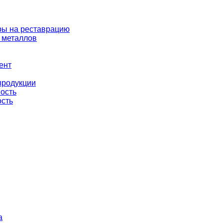
ры на реставрацию
 металлов
ент
продукции
ность
ость
а