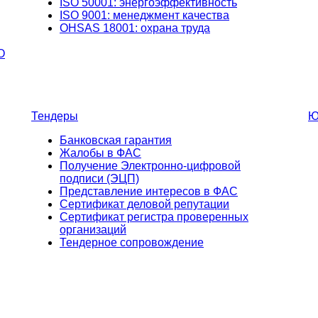
ISO 50001: энергоэффективность
ISO 9001: менеджмент качества
OHSAS 18001: охрана труда
О
Тендеры
Ю
Банковская гарантия
Жалобы в ФАС
Получение Электронно-цифровой
подписи (ЭЦП)
Представление интересов в ФАС
Сертификат деловой репутации
Сертификат регистра проверенных
организаций
Тендерное сопровождение