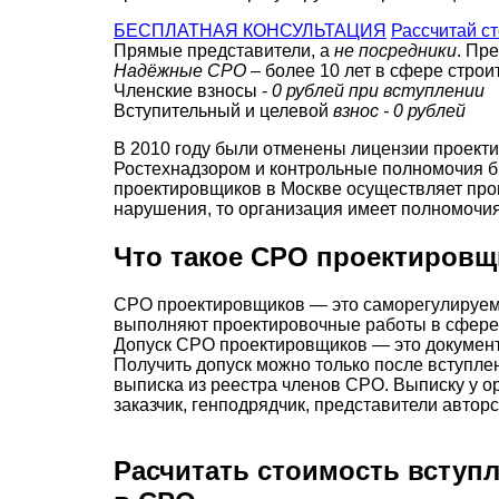
БЕСПЛАТНАЯ КОНСУЛЬТАЦИЯ
Рассчитай с
Прямые представители, а
не посредники
. Пр
Надёжные СРО
– более 10 лет в сфере строи
Членские взносы -
0 рублей при вступлении
Вступительный и целевой
взнос - 0 рублей
В 2010 году были отменены лицензии проект
Ростехнадзором и контрольные полномочия 
проектировщиков в Москве осуществляет про
нарушения, то организация имеет полномочия
Что такое СРО проектировщ
СРО проектировщиков — это саморегулируема
выполняют проектировочные работы в сфере 
Допуск СРО проектировщиков — это документ
Получить допуск можно только после вступл
выписка из реестра членов СРО. Выписку у о
заказчик, генподрядчик, представители авторс
Расчитать
стоимость вступ