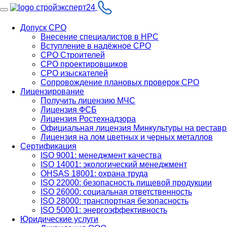
Допуск СРО
Внесение специалистов в НРС
Вступление в надёжное СРО
СРО Строителей
СРО проектировщиков
СРО изыскателей
Сопровождение плановых проверок СРО
Лицензирование
Получить лицензию МЧС
Лицензия ФСБ
Лицензия Ростехнадзора
Официальная лицензия Минкультуры на рестав
Лицензия на лом цветных и черных металлов
Сертификация
ISO 9001: менеджмент качества
ISO 14001: экологический менеджмент
OHSAS 18001: охрана труда
ISO 22000: безопасность пищевой продукции
ISO 26000: социальная ответственность
ISO 28000: транспортная безопасность
ISO 50001: энергоэффективность
Юридические услуги