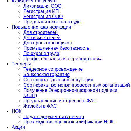
Юридические услуги
Ликвидация ООО
Регистрация ИП
Регистрация ООО
Представительство в суде
Повышение квалификации
Для строителей
Для изыскателей
Для проектировщиков
Промышленная безопасность
По охране труда
Профессиональная переподготовка
Тендеры
Тендерное сопровождение
Банковская гарантия
Сертификат деловой репутации
Сертификат регистра проверенных организаций
Получение Электронно-цифровой подписи
(ЭЦП)
Представление интересов в ФАС
Жалобы в ФАС
НОК
Подать документы в реестр
Прохождение оценки квалификации НОК
Акции