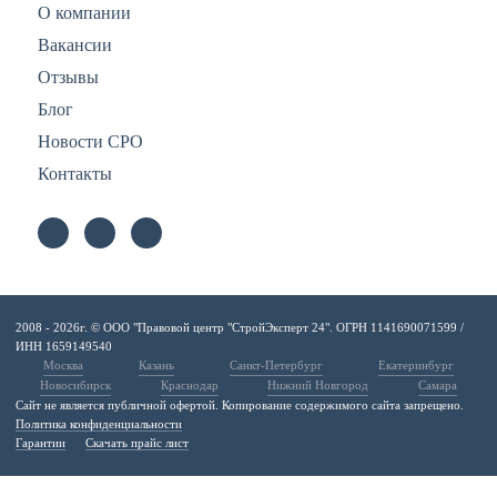
О компании
Вакансии
Отзывы
Блог
Новости СРО
Контакты
2008 - 2026г. © ООО "Правовой центр "СтройЭксперт 24". ОГРН 1141690071599 /
ИНН 1659149540
Москва
Казань
Санкт-Петербург
Екатеринбург
Новосибирск
Краснодар
Нижний Новгород
Самара
Сайт не является публичной офертой. Копирование содержимого сайта запрещено.
Политика конфиденциальности
Гарантии
Скачать прайс лист