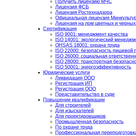
Получить лицензию МЧС
Лицензия ФСБ
Лицензия Ростехнадзора
Официальная лицензия Минкульту
Лицензия на лом цветных и черных
Сертификация
ISO 9001: менеджмент качества
ISO 14001: экологический менеджм
OHSAS 18001: охрана труда
ISO 22000: безопасность пищевой 
ISO 26000: социальная ответствен
ISO 28000: транспортная безопасн
ISO 50001: энергоэффективность
Юридические услуги
Ликвидация ООО
Регистрация ИП
Регистрация ООО
Представительство в суде
Повышение квалификации
Для строителей
Для изыскателей
Для проектировщиков
Промышленная безопасность
По охране труда
Профессиональная переподготовк