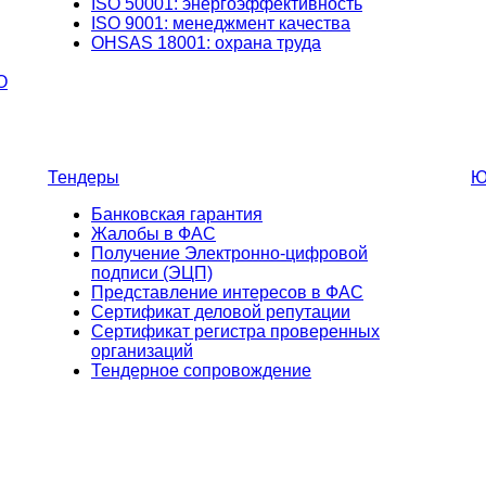
ISO 50001: энергоэффективность
ISO 9001: менеджмент качества
OHSAS 18001: охрана труда
О
Тендеры
Ю
Банковская гарантия
Жалобы в ФАС
Получение Электронно-цифровой
подписи (ЭЦП)
Представление интересов в ФАС
Сертификат деловой репутации
Сертификат регистра проверенных
организаций
Тендерное сопровождение