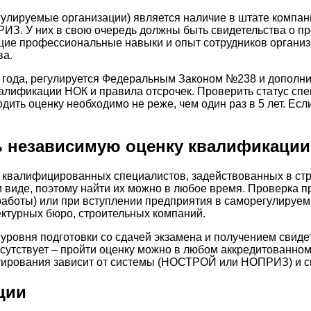
гулируемые организации) является наличие в штате компа
З. У них в свою очередь должны быть свидетельства о п
ие профессиональные навыки и опыт сотрудников организ
ва.
2 года, регулируется Федеральным Законом №238 и допол
алификации НОК и правила отсрочек. Проверить статус сп
ь оценку необходимо не реже, чем один раз в 5 лет. Если
ь независимую оценку квалификации
 квалифицированных специалистов, задействованных в стр
м виде, поэтому найти их можно в любое время. Проверка 
 работы) или при вступлении предприятия в саморегулируем
ктурных бюро, строительных компаний.
 уровня подготовки со сдачей экзамена и получением свид
тсутствует – пройти оценку можно в любом аккредитованном
стирования зависит от системы (НОСТРОЙ или НОПРИЗ) и с
ции