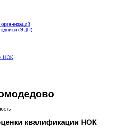
 организаций
подписи (ЭЦП)
и НОК
Домодедово
мость
оценки квалификации НОК