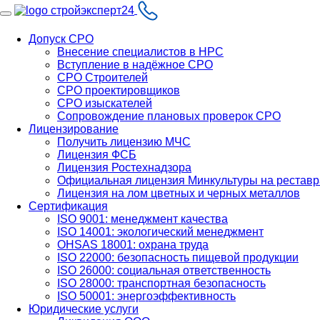
Допуск СРО
Внесение специалистов в НРС
Вступление в надёжное СРО
СРО Строителей
СРО проектировщиков
СРО изыскателей
Сопровождение плановых проверок СРО
Лицензирование
Получить лицензию МЧС
Лицензия ФСБ
Лицензия Ростехнадзора
Официальная лицензия Минкультуры на рестав
Лицензия на лом цветных и черных металлов
Сертификация
ISO 9001: менеджмент качества
ISO 14001: экологический менеджмент
OHSAS 18001: охрана труда
ISO 22000: безопасность пищевой продукции
ISO 26000: социальная ответственность
ISO 28000: транспортная безопасность
ISO 50001: энергоэффективность
Юридические услуги