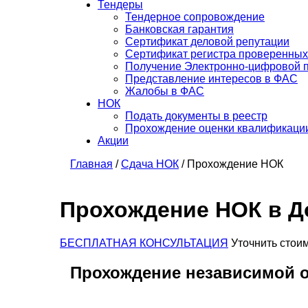
Тендеры
Тендерное сопровождение
Банковская гарантия
Сертификат деловой репутации
Сертификат регистра проверенных
Получение Электронно-цифровой 
Представление интересов в ФАС
Жалобы в ФАС
НОК
Подать документы в реестр
Прохождение оценки квалификаци
Акции
Главная
/
Сдача НОК
/
Прохождение НОК
Прохождение НОК в 
БЕСПЛАТНАЯ КОНСУЛЬТАЦИЯ
Уточнить стои
Прохождение независимой 