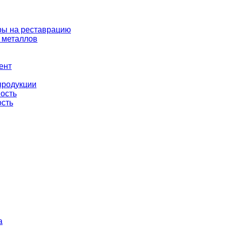
ры на реставрацию
 металлов
ент
продукции
ность
ость
а