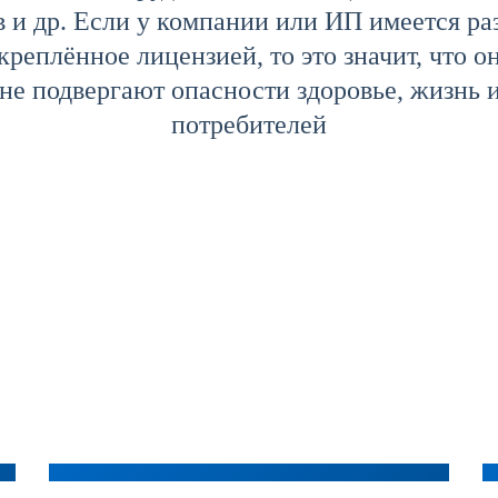
в и др. Если у компании или ИП имеется ра
креплённое лицензией, то это значит, что 
 не подвергают опасности здоровье, жизнь 
потребителей
Официальная лицензия
Лицензия Ростехнадзора
Минкультуры на
Стоимость от: рублей
реставрацию
Стоимость от: рублей