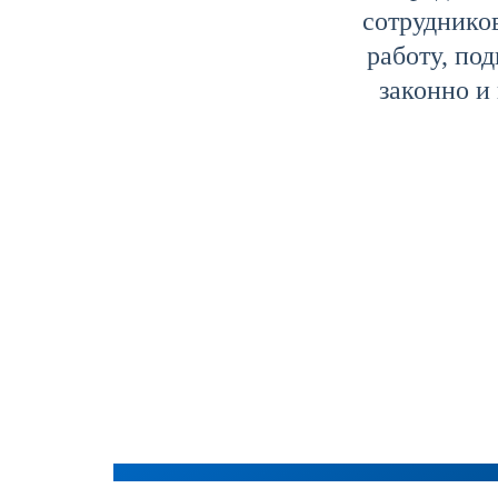
сотруднико
работу, под
законно и
Лицензия на лом цветных
и черных металлов
Стоимость от: рублей
Получить лицензию МЧС
Стоимость от: рублей