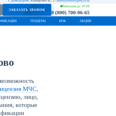
г. Домодедово,
Каширское ш., 17А
info@stroiexpert24.ru
Работаем до 18:00
ЗАКАЗАТЬ ЗВОНОК
8 (800) 700-06-65
ИФИКАЦИИ
ТЕНДЕРЫ
НОК
АКЦИИ
ово
й возможность
ицензия МЧС
,
ицензию, лицо,
ания, которые
ификации