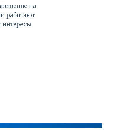
зрешение на
они работают
и интересы
Лицензия ФСБ
Стоимость от: рублей