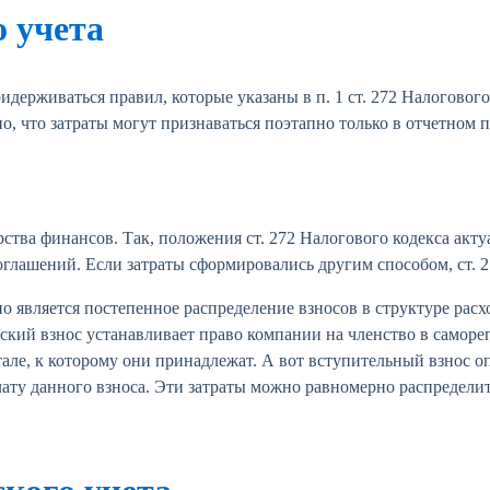
о учета
держиваться правил, которые указаны в п. 1 ст. 272 Налогового
, что затраты могут признаваться поэтапно только в отчетном 
тва финансов. Так, положения ст. 272 Налогового кодекса акту
лашений. Если затраты сформировались другим способом, ст. 2
 является постепенное распределение взносов в структуре расхо
кий взнос устанавливает право компании на членство в саморег
але, к которому они принадлежат. А вот вступительный взнос оп
ату данного взноса. Эти затраты можно равномерно распределить