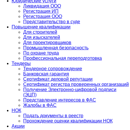
Юридические услуги
Ликвидация ООО
Регистрация ИП
Регистрация ООО
Представительство в суде
Повышение квалификации
Для строителей
Для изыскателей
Для проектировщиков
Промышленная безопасность
По охране труда
Профессиональная переподготовка
Тендеры
Тендерное сопровождение
Банковская гарантия
Сертификат деловой репутации
Сертификат регистра проверенных организаций
Получение Электронно-цифровой подписи
(ЭЦП)
Представление интересов в ФАС
Жалобы в ФАС
НОК
Подать документы в реестр
Прохождение оценки квалификации НОК
Акции