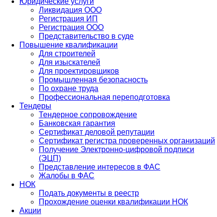
Юридические услуги
Ликвидация ООО
Регистрация ИП
Регистрация ООО
Представительство в суде
Повышение квалификации
Для строителей
Для изыскателей
Для проектировщиков
Промышленная безопасность
По охране труда
Профессиональная переподготовка
Тендеры
Тендерное сопровождение
Банковская гарантия
Сертификат деловой репутации
Сертификат регистра проверенных организаций
Получение Электронно-цифровой подписи
(ЭЦП)
Представление интересов в ФАС
Жалобы в ФАС
НОК
Подать документы в реестр
Прохождение оценки квалификации НОК
Акции