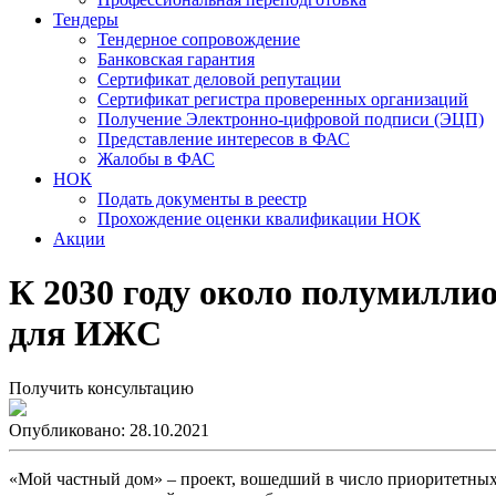
Тендеры
Тендерное сопровождение
Банковская гарантия
Сертификат деловой репутации
Сертификат регистра проверенных организаций
Получение Электронно-цифровой подписи (ЭЦП)
Представление интересов в ФАС
Жалобы в ФАС
НОК
Подать документы в реестр
Прохождение оценки квалификации НОК
Акции
К 2030 году около полумилли
для ИЖС
Получить консультацию
Опубликовано: 28.10.2021
«Мой частный дом» ‒ проект, вошедший в число приоритетных