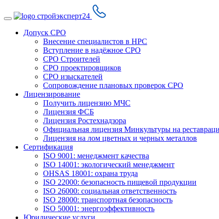
Допуск СРО
Внесение специалистов в НРС
Вступление в надёжное СРО
СРО Строителей
СРО проектировщиков
СРО изыскателей
Сопровождение плановых проверок СРО
Лицензирование
Получить лицензию МЧС
Лицензия ФСБ
Лицензия Ростехнадзора
Официальная лицензия Минкультуры на реставрац
Лицензия на лом цветных и черных металлов
Сертификация
ISO 9001: менеджмент качества
ISO 14001: экологический менеджмент
OHSAS 18001: охрана труда
ISO 22000: безопасность пищевой продукции
ISO 26000: социальная ответственность
ISO 28000: транспортная безопасность
ISO 50001: энергоэффективность
Юридические услуги