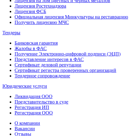
Лицензия на лом цветных и черных металлов
Лицензия Ростехнадзора
Лицензия ФСБ
Официальная лицензия Минкультуры на реставрацию
Получить лицензию МЧС
Тендеры
Банковская гарантия
Жалобы в ФАС
Получение Электронно-цифровой подписи (ЭЦП)
Представление интересов в ФАС
Сертификат деловой репутации
Сертификат регистра проверенных организаций
Тендерное сопровождение
Юридические услуги
Ликвидация ООО
Представительство в суде
Регистрация ИП
Регистрация ООО
О компании
Вакансии
Отзывы