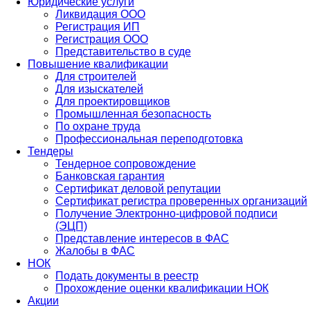
Юридические услуги
Ликвидация ООО
Регистрация ИП
Регистрация ООО
Представительство в суде
Повышение квалификации
Для строителей
Для изыскателей
Для проектировщиков
Промышленная безопасность
По охране труда
Профессиональная переподготовка
Тендеры
Тендерное сопровождение
Банковская гарантия
Сертификат деловой репутации
Сертификат регистра проверенных организаций
Получение Электронно-цифровой подписи
(ЭЦП)
Представление интересов в ФАС
Жалобы в ФАС
НОК
Подать документы в реестр
Прохождение оценки квалификации НОК
Акции