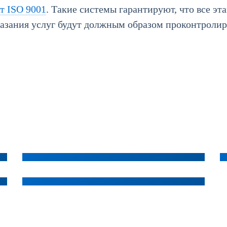
т ISO 9001
. Такие системы гарантируют, что все эт
казания услуг будут должным образом проконтролир
ISO 50001:
энергоэффективность
ISO 26000: социальная
Стоимость от: рублей
ответственность
Стоимость от: рублей