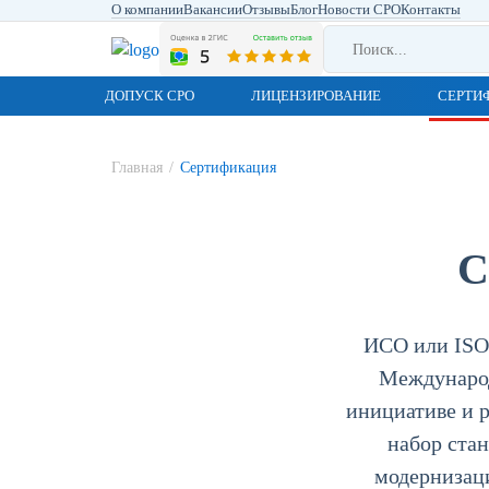
О компании
Вакансии
Отзывы
Блог
Новости СРО
Контакты
ДОПУСК СРО
ЛИЦЕНЗИРОВАНИЕ
СЕРТИ
Главная
/
Сертификация
С
ИСО или ISO (
Международ
инициативе и 
набор стан
модернизаци