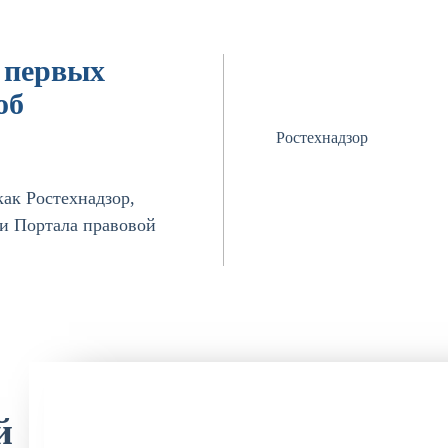
 первых
об
Ростехнадзор
ак Ростехнадзор,
 и Портала правовой
й