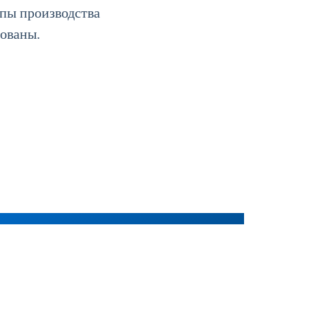
апы производства
ованы.
OHSAS 18001: охрана труда
Стоимость от: рублей