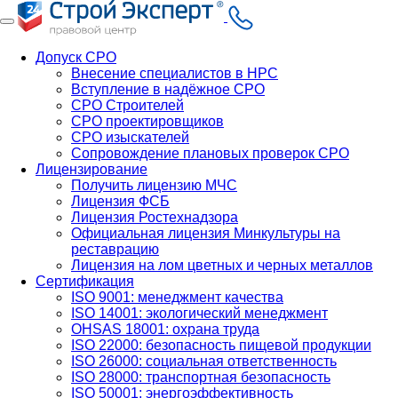
Допуск СРО
Внесение специалистов в НРС
Вступление в надёжное СРО
СРО Строителей
СРО проектировщиков
СРО изыскателей
Сопровождение плановых проверок СРО
Лицензирование
Получить лицензию МЧС
Лицензия ФСБ
Лицензия Ростехнадзора
Официальная лицензия Минкультуры на
реставрацию
Лицензия на лом цветных и черных металлов
Сертификация
ISO 9001: менеджмент качества
ISO 14001: экологический менеджмент
OHSAS 18001: охрана труда
ISO 22000: безопасность пищевой продукции
ISO 26000: социальная ответственность
ISO 28000: транспортная безопасность
ISO 50001: энергоэффективность